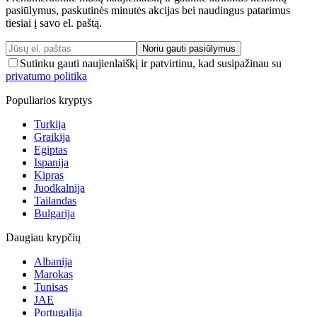
pasiūlymus, paskutinės minutės akcijas bei naudingus patarimus
tiesiai į savo el. paštą.
Noriu gauti pasiūlymus
Sutinku gauti naujienlaiškį ir patvirtinu, kad susipažinau su
privatumo politika
Populiarios kryptys
Turkija
Graikija
Egiptas
Ispanija
Kipras
Juodkalnija
Tailandas
Bulgarija
Daugiau krypčių
Albanija
Marokas
Tunisas
JAE
Portugalija