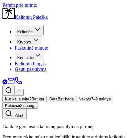
Pereiti prie turinio
Kelionių Paieška
Kelionės
Kryptys
Paskutinė minutė
Kontaktai
Kelionių blogas
Gauti pasiūlymą
Kur keliausite?
Bet kur
Data
Bet kada
Naktys
7–9 naktys
Keleiviai
2 suaug.
Ieškoti
Gaukite geriausius kelionių pasiūlymus pirmieji
Prenumeruokite mūsų naujienlaiškį ir gaukite atrinktus kelionių