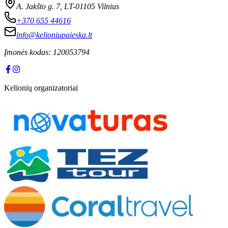
A. Jakšto g. 7, LT-01105 Vilnius
+370 655 44616
info@kelioniupaieska.lt
Įmonės kodas:
120053794
Kelionių organizatoriai