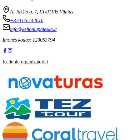
A. Jakšto g. 7, LT-01105 Vilnius
+370 655 44616
info@kelioniupaieska.lt
Įmonės kodas:
120053794
Kelionių organizatoriai