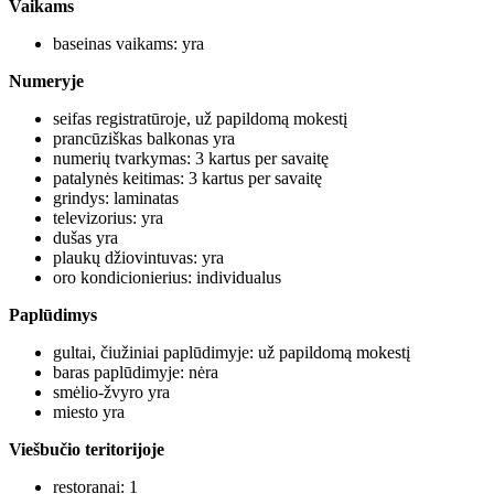
Vaikams
baseinas vaikams: yra
Numeryje
seifas registratūroje, už papildomą mokestį
prancūziškas balkonas yra
numerių tvarkymas: 3 kartus per savaitę
patalynės keitimas: 3 kartus per savaitę
grindys: laminatas
televizorius: yra
dušas yra
plaukų džiovintuvas: yra
oro kondicionierius: individualus
Paplūdimys
gultai, čiužiniai paplūdimyje: už papildomą mokestį
baras paplūdimyje: nėra
smėlio-žvyro yra
miesto yra
Viešbučio teritorijoje
restoranai: 1