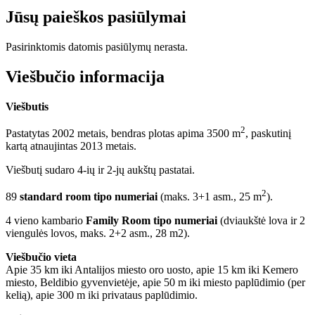
Jūsų paieškos pasiūlymai
Pasirinktomis datomis pasiūlymų nerasta.
Viešbučio informacija
Viešbutis
2
Pastatytas 2002 metais, bendras plotas apima 3500 m
, paskutinį
kartą atnaujintas 2013 metais.
Viešbutį sudaro 4-ių ir 2-jų aukštų pastatai.
2
89
standard room tipo numeriai
(maks. 3+1 asm., 25 m
).
4 vieno kambario
Family Room tipo numeriai
(dviaukštė lova ir 2
viengulės lovos, maks. 2+2 asm., 28 m2).
Viešbučio vieta
Apie 35 km iki Antalijos miesto oro uosto, apie 15 km iki Kemero
miesto, Beldibio gyvenvietėje, apie 50 m iki miesto paplūdimio (per
kelią), apie 300 m iki privataus paplūdimio.