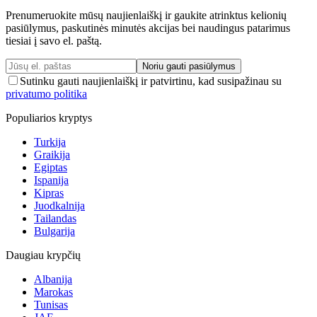
Prenumeruokite mūsų naujienlaiškį ir gaukite atrinktus kelionių
pasiūlymus, paskutinės minutės akcijas bei naudingus patarimus
tiesiai į savo el. paštą.
Noriu gauti pasiūlymus
Sutinku gauti naujienlaiškį ir patvirtinu, kad susipažinau su
privatumo politika
Populiarios kryptys
Turkija
Graikija
Egiptas
Ispanija
Kipras
Juodkalnija
Tailandas
Bulgarija
Daugiau krypčių
Albanija
Marokas
Tunisas