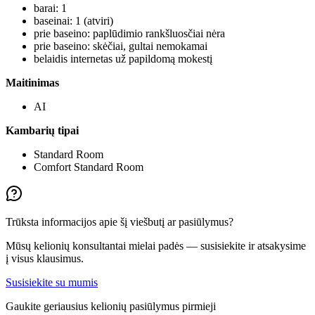
barai: 1
baseinai: 1 (atviri)
prie baseino: paplūdimio rankšluosčiai nėra
prie baseino: skėčiai, gultai nemokamai
belaidis internetas už papildomą mokestį
Maitinimas
AI
Kambarių tipai
Standard Room
Comfort Standard Room
Trūksta informacijos apie šį viešbutį ar pasiūlymus?
Mūsų kelionių konsultantai mielai padės — susisiekite ir atsakysime
į visus klausimus.
Susisiekite su mumis
Gaukite geriausius kelionių pasiūlymus pirmieji