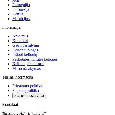
JAE
Portugalija
Indonezija
Kenija
Mauricijus
Informacija
Apie mus
Kontaktai
Gauti pasiūlymą
Kelionių blogas
Ieškoti kelionių
Paskutinės minutės kelionės
Kelionių draudimas
Mano užsakymas
Teisinė informacija
Privatumo politika
Slapukų politika
Slapukų nustatymai
Kontaktai
Turizmo UAB „Litamicus“