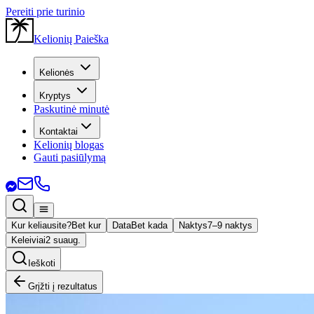
Pereiti prie turinio
Kelionių Paieška
Kelionės
Kryptys
Paskutinė minutė
Kontaktai
Kelionių blogas
Gauti pasiūlymą
Kur keliausite?
Bet kur
Data
Bet kada
Naktys
7–9 naktys
Keleiviai
2 suaug.
Ieškoti
Grįžti į rezultatus