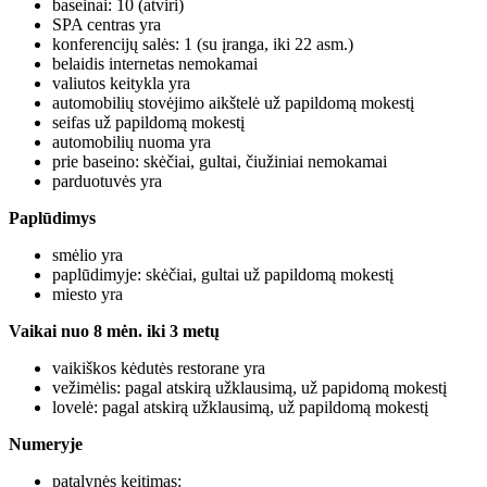
baseinai: 10 (atviri)
SPA centras yra
konferencijų salės: 1 (su įranga, iki 22 asm.)
belaidis internetas nemokamai
valiutos keitykla yra
automobilių stovėjimo aikštelė už papildomą mokestį
seifas už papildomą mokestį
automobilių nuoma yra
prie baseino: skėčiai, gultai, čiužiniai nemokamai
parduotuvės yra
Paplūdimys
smėlio yra
paplūdimyje: skėčiai, gultai už papildomą mokestį
miesto yra
Vaikai nuo 8 mėn. iki 3 metų
vaikiškos kėdutės restorane yra
vežimėlis: pagal atskirą užklausimą, už papidomą mokestį
lovelė: pagal atskirą užklausimą, už papildomą mokestį
Numeryje
patalynės keitimas: