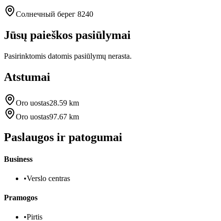
Солнечный берег 8240
Jūsų paieškos pasiūlymai
Pasirinktomis datomis pasiūlymų nerasta.
Atstumai
Oro uostas
28.59 km
Oro uostas
97.67 km
Paslaugos ir patogumai
Business
•
Verslo centras
Pramogos
•
Pirtis