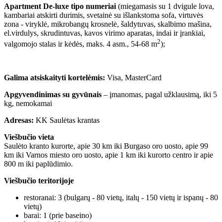
Apartment De-luxe tipo numeriai
(miegamasis su 1 dvigule lova,
kambariai atskirti durimis, svetainė su išlankstoma sofa, virtuvės
zona - viryklė, mikrobangų krosnelė, šaldytuvas, skalbimo mašina,
el.virdulys, skrudintuvas, kavos virimo aparatas, indai ir įrankiai,
2
valgomojo stalas ir kėdės, maks. 4 asm., 54-68 m
);
Galima atsiskaityti kortelėmis:
Visa, MasterCard
Apgyvendinimas su gyvūnais
– įmanomas, pagal užklausimą, iki 5
kg, nemokamai
Adresas:
KK Saulėtas krantas
Viešbučio vieta
Saulėto kranto kurorte, apie 30 km iki Burgaso oro uosto, apie 99
km iki Varnos miesto oro uosto, apie 1 km iki kurorto centro ir apie
800 m iki paplūdimio.
Viešbučio teritorijoje
restoranai: 3 (bulgarų - 80 vietų, italų - 150 vietų ir ispanų - 80
vietų)
barai: 1 (prie baseino)