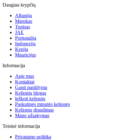
Daugiau krypčių
Albanija
Marokas
Tunisas
JAE
Portugalija
Indonezija
Kenija
Mauricijus
Informacija
Apie mus
Kontaktai
Gauti pasiūlymą
Kelionių blogas
Ieškoti kelionių
Paskutinės minutės kelionės
Kelionių draudimas
Mano užsakymas
Teisinė informacija
Privatumo politika