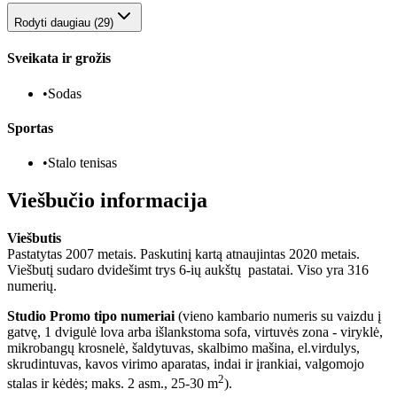
Rodyti daugiau (29)
Sveikata ir grožis
•
Sodas
Sportas
•
Stalo tenisas
Viešbučio informacija
Viešbutis
Pastatytas 2007 metais. Paskutinį kartą atnaujintas 2020 metais.
Viešbutį sudaro dvidešimt trys 6-ių aukštų pastatai. Viso yra 316
numerių.
Studio Promo tipo numeriai
(vieno kambario numeris su vaizdu į
gatvę, 1 dvigulė lova arba išlankstoma sofa, virtuvės zona - viryklė,
mikrobangų krosnelė, šaldytuvas, skalbimo mašina, el.virdulys,
skrudintuvas, kavos virimo aparatas, indai ir įrankiai, valgomojo
2
stalas ir kėdės; maks. 2 asm., 25-30 m
).