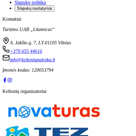
Slapukų politika
Slapukų nustatymai
Kontaktai
Turizmo UAB „Litamicus“
A. Jakšto g. 7, LT-01105 Vilnius
+370 655 44616
info@kelioniupaieska.lt
Įmonės kodas:
120053794
Kelionių organizatoriai