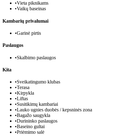
•
Vieta piknikams
•
Vaikų baseinas
Kambarių privalumai
•
Garinė pirtis
Paslaugos
•
Skalbimo paslaugos
Kita
•
Sveikatingumo klubas
•
Terasa
•
Kirpykla
•
Liftas
•
Susitikimų kambariai
•
Lauko ugnies duobės / kepsninės zona
•
Bagažo saugykla
•
Durininko paslaugos
•
Baseino gultai
•
Priėmimo salė