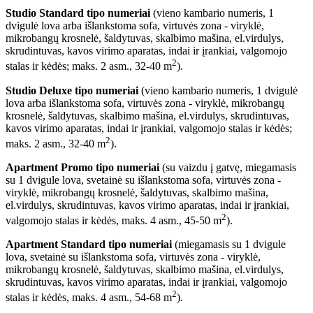
Studio
Standard tipo numeriai
(vieno kambario numeris, 1
dvigulė lova arba išlankstoma sofa, virtuvės zona - viryklė,
mikrobangų krosnelė, šaldytuvas, skalbimo mašina, el.virdulys,
skrudintuvas, kavos virimo aparatas, indai ir įrankiai, valgomojo
2
stalas ir kėdės; maks. 2 asm., 32-40 m
).
Studio
Deluxe tipo numeriai
(vieno kambario numeris, 1 dvigulė
lova arba išlankstoma sofa, virtuvės zona - viryklė, mikrobangų
krosnelė, šaldytuvas, skalbimo mašina, el.virdulys, skrudintuvas,
kavos virimo aparatas, indai ir įrankiai, valgomojo stalas ir kėdės;
2
maks. 2 asm., 32-40 m
).
Apartment
Promo tipo numeriai
(su vaizdu į gatvę, miegamasis
su 1 dvigule lova, svetainė su išlankstoma sofa, virtuvės zona -
viryklė, mikrobangų krosnelė, šaldytuvas, skalbimo mašina,
el.virdulys, skrudintuvas, kavos virimo aparatas, indai ir įrankiai,
2
valgomojo stalas ir kėdės, maks. 4 asm., 45-50 m
).
Apartment
Standard tipo numeriai
(miegamasis su 1 dvigule
lova, svetainė su išlankstoma sofa, virtuvės zona - viryklė,
mikrobangų krosnelė, šaldytuvas, skalbimo mašina, el.virdulys,
skrudintuvas, kavos virimo aparatas, indai ir įrankiai, valgomojo
2
stalas ir kėdės, maks. 4 asm., 54-68 m
).