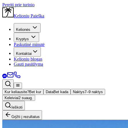
Pereiti prie turinio
Kelionių Paieška
Kelionės
Kryptys
Paskutinė minutė
Kontaktai
Kelionių blogas
Gauti pasiūlymą
Kur keliausite?
Bet kur
Data
Bet kada
Naktys
7–9 naktys
Keleiviai
2 suaug.
Ieškoti
Grįžti į rezultatus