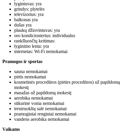
lygintuvas: yra
grindys: plytelės
televizorius: yra
balkonas yra
dušas yra
plaukų džiovintuvas: yra
oro kondicionierius: individualus
rankšluosčių keitimas:
lyginimo lenta: yra
internetas: Wi-Fi nemokamai
Pramogos ir sportas
sauna nemokamai
pirtis nemokamai
kosmetinės procedūros (pirties procedūros) už papildomą
mokestį
masažas už papildomą mokestį
aerobika nemokamai
sūkurinė vonia nemokamai
treniruoklių salė nemokamai
pramoginiai renginiai nemokamai
vandens aerobika nemokamai
Vaikams