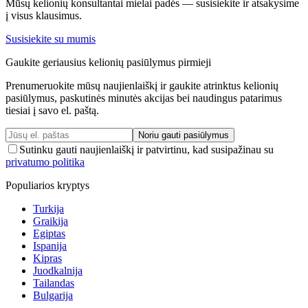
Mūsų kelionių konsultantai mielai padės — susisiekite ir atsakysime
į visus klausimus.
Susisiekite su mumis
Gaukite geriausius kelionių pasiūlymus pirmieji
Prenumeruokite mūsų naujienlaiškį ir gaukite atrinktus kelionių
pasiūlymus, paskutinės minutės akcijas bei naudingus patarimus
tiesiai į savo el. paštą.
Noriu gauti pasiūlymus
Sutinku gauti naujienlaiškį ir patvirtinu, kad susipažinau su
privatumo politika
Populiarios kryptys
Turkija
Graikija
Egiptas
Ispanija
Kipras
Juodkalnija
Tailandas
Bulgarija